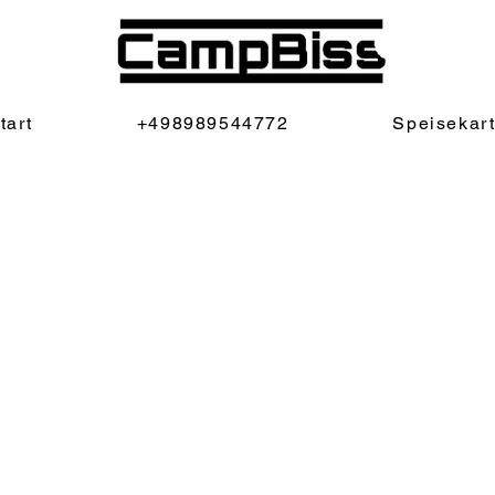
tart
+498989544772
Speisekar
Hier kannst du dein Proje
Detail darüber, was dich i
Besucher über Wissenswer
„Projekte verwalten“.