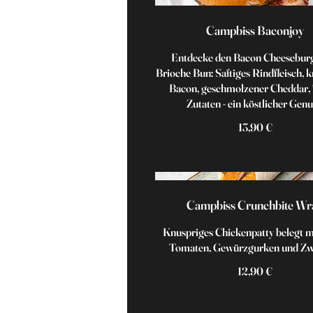
Campbiss Baconjoy
Entdecke den Bacon Cheesebur
Brioche Bun: Saftiges Rindfleisch, 
Bacon, geschmolzener Cheddar, 
Zutaten - ein köstlicher Genu
13,90 €
Campbiss Crunchbite Wr
Knuspriges Chickenpatty belegt mi
Tomaten, Gewürzgurken und Zw
12,90 €