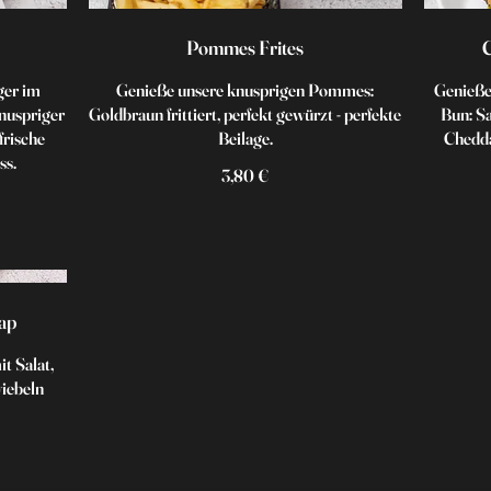
Pommes Frites
ger im
Genieße unsere knusprigen Pommes:
Genieße
knuspriger
Goldbraun frittiert, perfekt gewürzt - perfekte
Bun: Sa
frische
Beilage.
Chedda
ss.
3,80 €
ap
t Salat,
iebeln