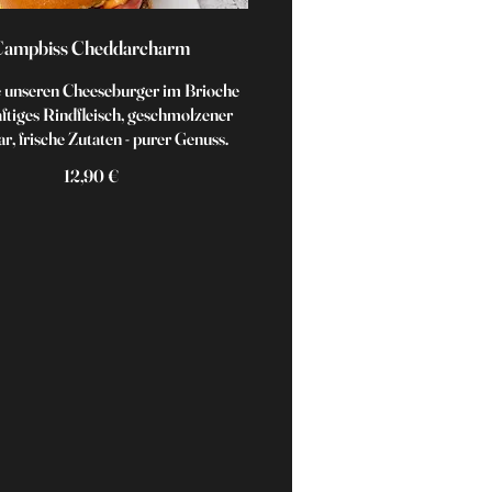
Campbiss Cheddarcharm
 unseren Cheeseburger im Brioche
ftiges Rindfleisch, geschmolzener
r, frische Zutaten - purer Genuss.
12,90 €