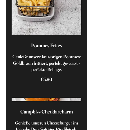
Pommes Frites
Genieße unsere knusprigen Pommes:
Goldbraun frittiert, perfekt gewürzt -
perfekte Beilage.
€3.80
Campbiss Cheddarcharm
Genieße unseren Cheeseburger im
Brioche Bun: Saftiges Rindfleisch,