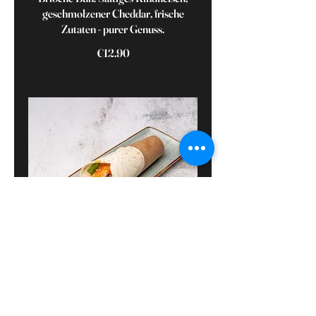
geschmolzener Cheddar, frische
Zutaten - purer Genuss.
€12.90
Campbiss Crunchbite Wrap