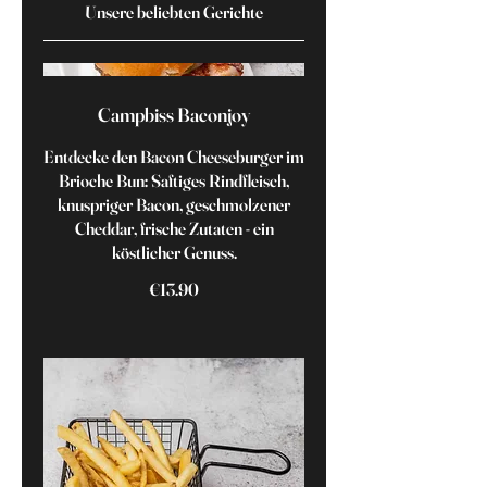
Unsere beliebten Gerichte
Campbiss Baconjoy
Entdecke den Bacon Cheeseburger im
Brioche Bun: Saftiges Rindfleisch,
knuspriger Bacon, geschmolzener
Cheddar, frische Zutaten - ein
köstlicher Genuss.
€13.90